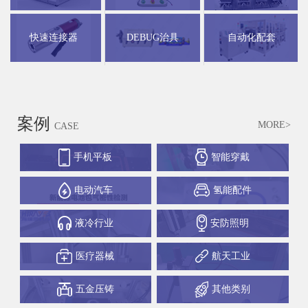
快速连接器
DEBUG治具
自动化配套
案例
MORE>
CASE
手机平板
智能穿戴
电动汽车
氢能配件
液冷行业
安防照明
医疗器械
航天工业
五金压铸
其他类别