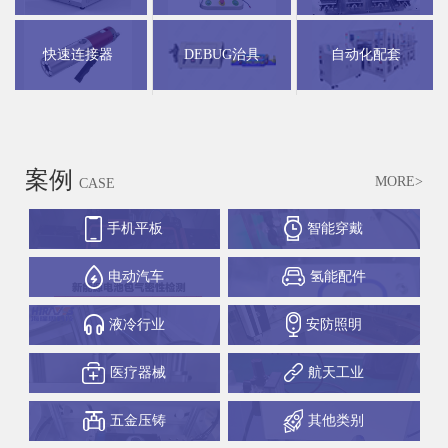
快速连接器
DEBUG治具
自动化配套
案例
MORE>
CASE
手机平板
智能穿戴
电动汽车
氢能配件
液冷行业
安防照明
医疗器械
航天工业
五金压铸
其他类别