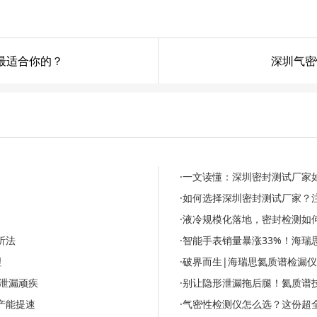
最适合你的？
深圳气密
·一文读懂：深圳密封测试厂家
·如何选择深圳密封测试厂家？
·液冷规模化落地，密封检测如
析法
·智能手表销量暴涨33%！海
理
·破界而生|海瑞思氦质谱检漏
池泄漏顽疾
·别让隐形泄漏拖后腿！氦质谱
产能提速
·气密性检测仪怎么选？这份超