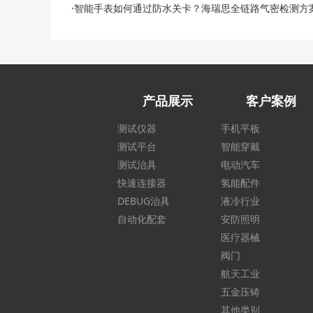
·智能手表如何通过防水关卡？海瑞思全链路气密检测方
产品展示
客户案例
测试仪器
手机平板
测试平台
智能穿戴
测试治具
电动汽车
快速连接器
氢能配件
DEBUG治具
液冷行业
自动化配套
安防照明
医疗器械
阀门
航天工业
五金压铸
其他类别