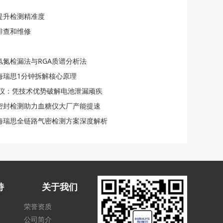
提升检测精准度
排查和维修
氢氮检漏法与RGA质谱分析法
海瑞思1分钟拆解核心原理
检漏仪：凭技术优势破解电池泄漏顽疾
化密封检测助力血糖仪大厂产能提速
海瑞思全链路气密检测方案深度解析
持
关于我们
荣誉资质
公司简介