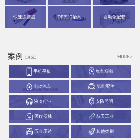
快速连接器
DEBUG治具
自动化配套
案例
MORE>
CASE
手机平板
智能穿戴
电动汽车
氢能配件
液冷行业
安防照明
医疗器械
航天工业
五金压铸
其他类别