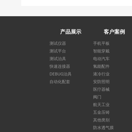
产品展示
客户案例
测试仪器
手机平板
测试平台
智能穿戴
测试治具
电动汽车
快速连接器
氢能配件
DEBUG治具
液冷行业
自动化配套
安防照明
医疗器械
阀门
航天工业
五金压铸
其他类别
防水透气膜