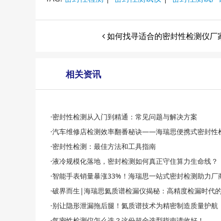
如何找寻适合的密封性检测仪厂
相关资讯
·密封性检测从入门到精通：常见问题与解决方案
·汽车维修店检测效率翻番秘诀——海瑞思便携式密封性检测
·密封性检测：最佳方法和工具指南
·液冷规模化落地，密封检测如何真正守住算力生命线？
·智能手表销量暴涨33%！海瑞思一站式密封检测助力厂
·破界而生|海瑞思氦质谱检漏仪揭秘：高精度检漏时代
·别让隐形泄漏拖后腿！氦质谱技术为精密制造质量护航
·气密性检测仪怎么选？这份超全选型指南请收好！