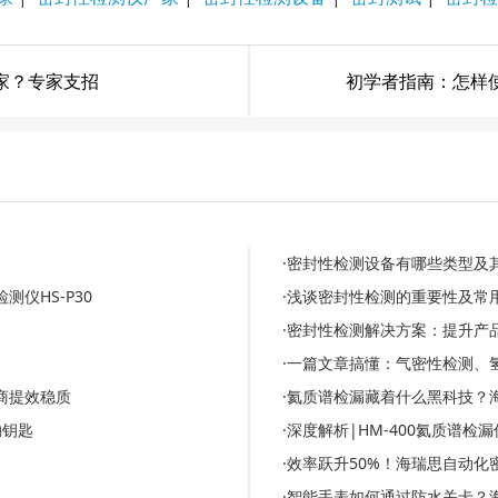
家？专家支招
初学者指南：怎样
·密封性检测设备有哪些类型及
仪HS-P30
·浅谈密封性检测的重要性及常
·密封性检测解决方案：提升产
·一篇文章搞懂：气密性检测、
商提效稳质
·氦质谱检漏藏着什么黑科技？
的钥匙
·深度解析|HM-400氦质谱
·效率跃升50%！海瑞思自动
·智能手表如何通过防水关卡？