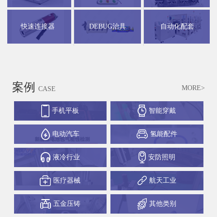
快速连接器
DEBUG治具
自动化配套
案例
MORE>
CASE
手机平板
智能穿戴
电动汽车
氢能配件
液冷行业
安防照明
医疗器械
航天工业
五金压铸
其他类别