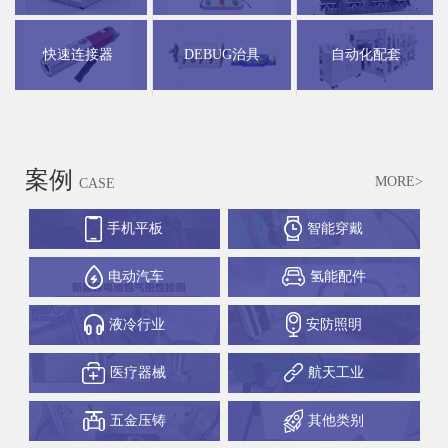
快速连接器
DEBUG治具
自动化配套
案例
MORE>
CASE
手机平板
智能穿戴
电动汽车
氢能配件
液冷行业
安防照明
医疗器械
航天工业
五金压铸
其他类别