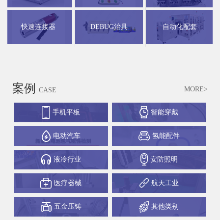
快速连接器
DEBUG治具
自动化配套
案例
MORE>
CASE
手机平板
智能穿戴
电动汽车
氢能配件
液冷行业
安防照明
医疗器械
航天工业
五金压铸
其他类别