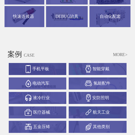
快速连接器
DEBUG治具
自动化配套
案例
MORE>
CASE
手机平板
智能穿戴
电动汽车
氢能配件
液冷行业
安防照明
医疗器械
航天工业
五金压铸
其他类别