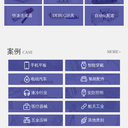
快速连接器
DEBUG治具
自动化配套
案例
MORE>
CASE
手机平板
智能穿戴
电动汽车
氢能配件
液冷行业
安防照明
医疗器械
航天工业
五金压铸
其他类别