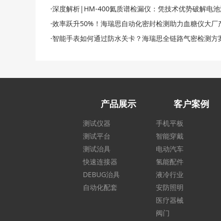
·深度解析|HM-400氦质谱检漏仪：凭技术优势破解电
·效率跃升50%！海瑞思自动化密封检测助力血糖仪大厂
·智能手表如何通过防水关卡？海瑞思全链路气密检测方
产品展示
客户案例
测试仪器
手机平板
测试平台
智能穿戴
测试治具
电动汽车
快速连接器
氢能配件
DEBUG治具
液冷行业
自动化配套
安防照明
医疗器械
阀门