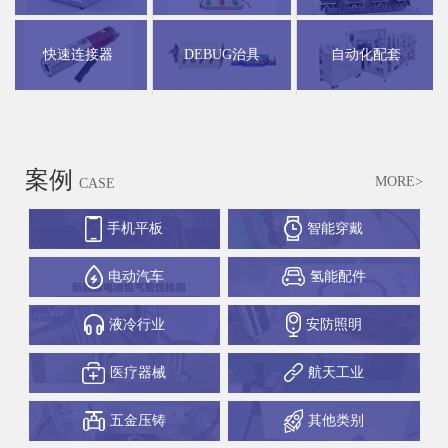
快速连接器
DEBUG治具
自动化配套
案例
MORE>
CASE
手机平板
智能穿戴
电动汽车
氢能配件
液冷行业
安防照明
医疗器械
航天工业
五金压铸
其他类别