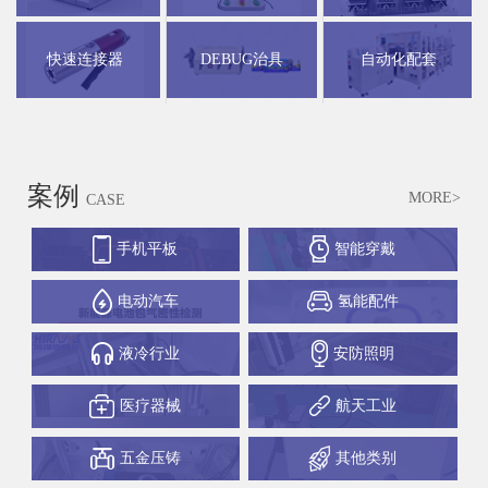
快速连接器
DEBUG治具
自动化配套
案例
MORE>
CASE
手机平板
智能穿戴
电动汽车
氢能配件
液冷行业
安防照明
医疗器械
航天工业
五金压铸
其他类别