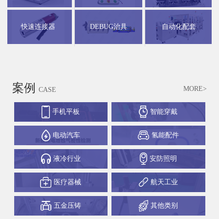
快速连接器
DEBUG治具
自动化配套
案例
MORE>
CASE
手机平板
智能穿戴
电动汽车
氢能配件
液冷行业
安防照明
医疗器械
航天工业
五金压铸
其他类别