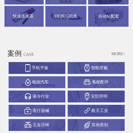
快速连接器
DEBUG治具
自动化配套
案例
MORE>
CASE
手机平板
智能穿戴
电动汽车
氢能配件
液冷行业
安防照明
医疗器械
航天工业
五金压铸
其他类别