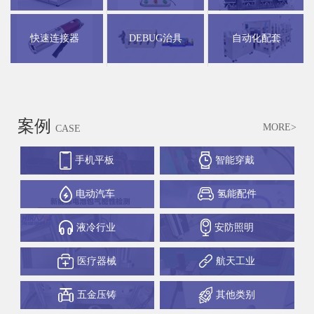
快速连接器
DEBUG治具
自动化配套
案例
MORE>
CASE
手机平板
智能穿戴
电动汽车
氢能配件
液冷行业
安防照明
医疗器械
航天工业
五金压铸
其他类别