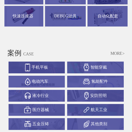
快速连接器
DEBUG治具
自动化配套
案例
MORE>
CASE
手机平板
智能穿戴
电动汽车
氢能配件
液冷行业
安防照明
医疗器械
航天工业
五金压铸
其他类别