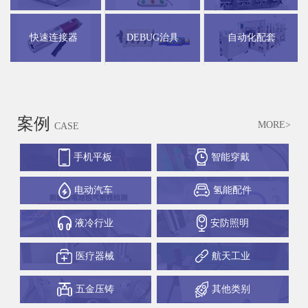
快速连接器
DEBUG治具
自动化配套
案例
MORE>
CASE
手机平板
智能穿戴
电动汽车
氢能配件
液冷行业
安防照明
医疗器械
航天工业
五金压铸
其他类别