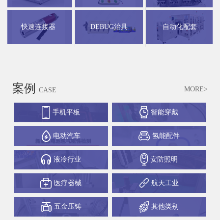
快速连接器
DEBUG治具
自动化配套
案例
MORE>
CASE
手机平板
智能穿戴
电动汽车
氢能配件
液冷行业
安防照明
医疗器械
航天工业
五金压铸
其他类别