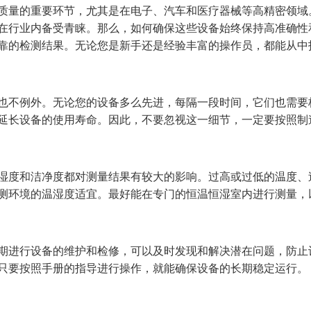
质量的重要环节，尤其是在电子、汽车和医疗器械等高精密领域
在行业内备受青睐。那么，如何确保这些设备始终保持高准确性
靠的检测结果。无论您是新手还是经验丰富的操作员，都能从中
也不例外。无论您的设备多么先进，每隔一段时间，它们也需要
延长设备的使用寿命。因此，不要忽视这一细节，一定要按照制
湿度和洁净度都对测量结果有较大的影响。过高或过低的温度、
测环境的温湿度适宜。最好能在专门的恒温恒湿室内进行测量，
期进行设备的维护和检修，可以及时发现和解决潜在问题，防止
只要按照手册的指导进行操作，就能确保设备的长期稳定运行。