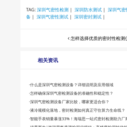
TAG:
深圳气密性检测
|
深圳防水测试
|
深圳气密
备
|
深圳气密性测试
|
深圳密封测试
|
怎样选择优质的密封性检测
相关资讯
·什么是深圳气密检测设备？详细说明及应用领域
·怎样确保深圳气密检测设备的准确性和稳定性？
·深圳气密检测设备厂家比较，哪家更适合你？
·液冷规模化落地，密封检测如何真正守住算力生命线？
·智能手表销量暴涨33%！海瑞思一站式密封检测助力厂