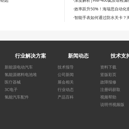
的钥匙
·深度解析|HM-400氦质谱
·效率跃升50%！海瑞思自动
·智能手表如何通过防水关卡？
行业解决方案
新闻动态
技术支
新能源电动汽车
技术报导
资料下载
氢能源燃料电池堆
公司新闻
竖版彩页
医疗器械
展会相关
故障报修
3C电子
行业动态
注册码获取
氢能汽车配件
产品百科
视频帮助
说明书视频版