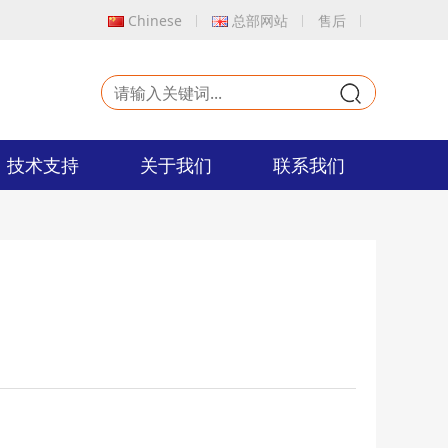
Chinese
总部网站
售后
9
技术支持
关于我们
联系我们