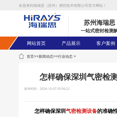
欢迎来到海瑞思（苏州）测控技术有限公司官方网站！
苏州海瑞思
一站式密封检测
网站首页
产品展示
客户案例
>>
>>
>
首页
新闻动态
行业动态
怎样确保深圳气密检
发布时间：2024-10-07 05:56:22
怎样确保深圳
气密检测设备
的准确