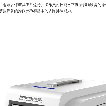
，也难以保证其正常运行。操作员的技能水平直接影响设备的操
掌握设备的操作技巧和基本的故障排除能力。