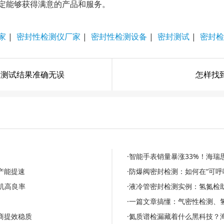
定能够获得满意的产品和服务。
家
|
密封性检测仪厂家
|
密封性检测设备
|
密封测试
|
密封检
保测试结果准确无误
怎样找
·智能手表销量暴涨33%！海
产能提速
·防爆阀密封检测：如何在“可呼
机高良率
·液冷管密封检测实例：氢氮检
·一篇文章搞懂：气密性检测、
商提效稳质
·氦质谱检漏藏着什么黑科技？