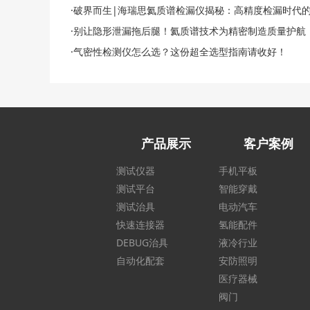
·破界而生|海瑞思氦质谱检漏仪揭秘：高精度检漏时代
·别让隐形泄漏拖后腿！氦质谱技术为精密制造质量护航
·气密性检测仪怎么选？这份超全选型指南请收好！
产品展示
客户案例
测试仪器
手机平板
测试平台
智能穿戴
测试治具
电动汽车
快速连接器
氢能配件
DEBUG治具
液冷行业
自动化配套
安防照明
医疗器械
阀门