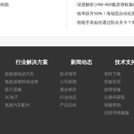
的钥匙
·深度解析|HM-400氦质谱
·效率跃升50%！海瑞思自动
·智能手表如何通过防水关卡？
行业解决方案
新闻动态
技术支
新能源电动汽车
技术报导
资料下载
氢能源燃料电池堆
公司新闻
竖版彩页
医疗器械
展会相关
故障报修
3C电子
行业动态
注册码获取
氢能汽车配件
产品百科
视频帮助
说明书视频版