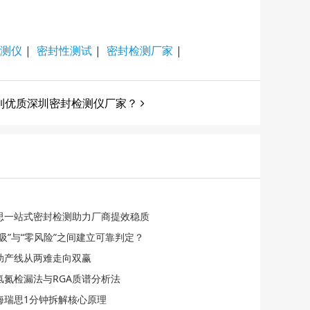
测仪
|
密封性测试
|
密封检测厂家
|
到优质深圳密封检测仪厂家？
瑞思一站式密封检测助力厂商提效稳质
吸”与“零风险”之间建立可靠判定？
助产线从两难走向双赢
氢氮检漏法与RGA质谱分析法
海瑞思1分钟拆解核心原理