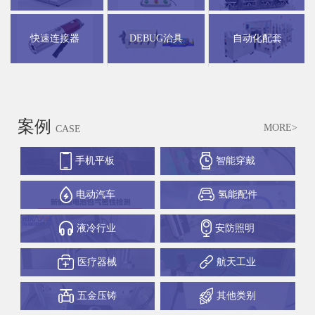
快速连接器
DEBUG治具
自动化配套
案例
MORE>
CASE
手机平板
智能穿戴
电动汽车
氢能配件
液冷行业
安防照明
医疗器械
航天工业
五金压铸
其他类别