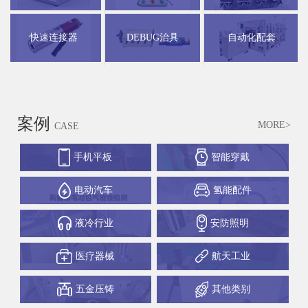
快速连接器
DEBUG治具
自动化配套
案例
MORE>
CASE
手机平板
智能穿戴
电动汽车
氢能配件
液冷行业
安防照明
医疗器械
航天工业
五金压铸
其他类别