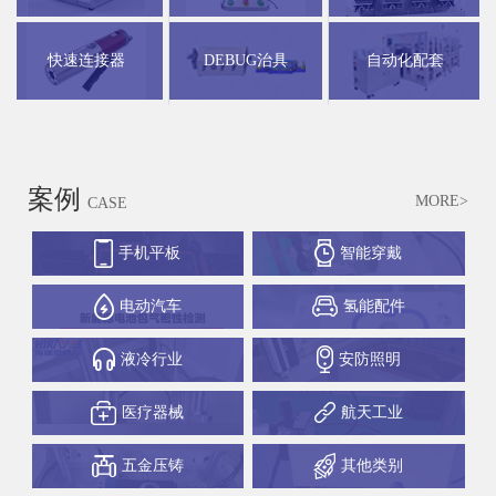
快速连接器
DEBUG治具
自动化配套
案例
MORE>
CASE
手机平板
智能穿戴
电动汽车
氢能配件
液冷行业
安防照明
医疗器械
航天工业
五金压铸
其他类别