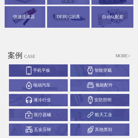
快速连接器
DEBUG治具
自动化配套
案例
MORE>
CASE
手机平板
智能穿戴
电动汽车
氢能配件
液冷行业
安防照明
医疗器械
航天工业
五金压铸
其他类别