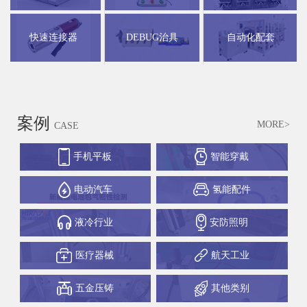
快速连接器
DEBUG治具
自动化配套
案例
MORE>
CASE
手机平板
智能穿戴
电动汽车
氢能配件
液冷行业
安防照明
医疗器械
航天工业
五金压铸
其他类别