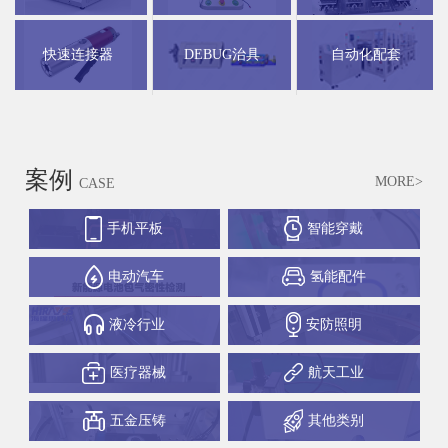
快速连接器
DEBUG治具
自动化配套
案例
MORE>
CASE
手机平板
智能穿戴
电动汽车
氢能配件
液冷行业
安防照明
医疗器械
航天工业
五金压铸
其他类别