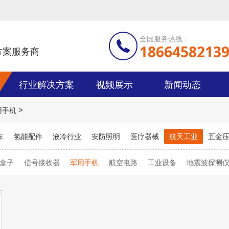
全国服务热线：
1866458213
方案服务商
行业解决方案
视频展示
新闻动态
>
用手机
车
氢能配件
液冷行业
安防照明
医疗器械
航天工业
五金
盒子
信号接收器
军用手机
航空电路
工业设备
地震波探测