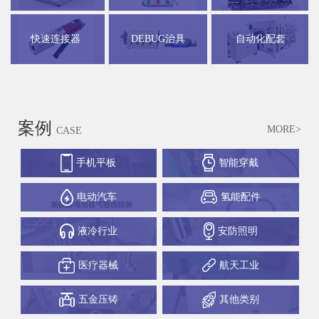
快速连接器
DEBUG治具
自动化配套
案例
MORE>
CASE
手机平板
智能穿戴
电动汽车
氢能配件
液冷行业
安防照明
医疗器械
航天工业
五金压铸
其他类别